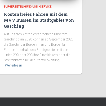
BÜRGERBETEILIGUNG UND -SERVICE
Kostenfreies Fahren mit dem
MVV Bussen im Stadtgebiet von
Garching
Auf unseren Antrag entsprechend unserem
Garchingplan 2020 können ab September 2020
die Garchinger Bürgerinnen und Bürger für
Fahrten innerhalb des Stadtgebietes mit den
Linien 290 oder 293 ihre Einzeltickets oder die
Streifenkarten bei der Stadtverwaltung
Weiterlesen