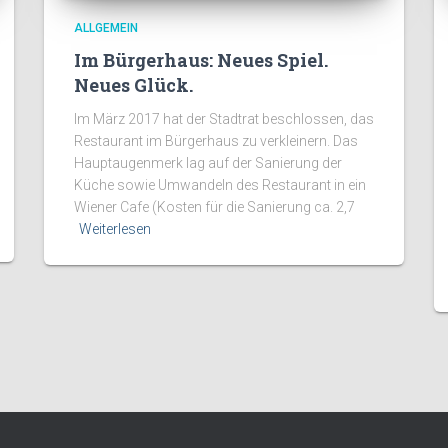
ALLGEMEIN
Im Bürgerhaus: Neues Spiel.
Neues Glück.
Im März 2017 hat der Stadtrat beschlossen, das
Restaurant im Bürgerhaus zu verkleinern. Das
Hauptaugenmerk lag auf der Sanierung der
Küche sowie Umwandeln des Restaurant in ein
Wiener Cafe (Kosten für die Sanierung ca. 2,7
Weiterlesen