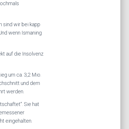
 nochmals
 sind wir bei kapp
! Und wenn Ismaning
kt auf die Insolvenz
ieg um ca. 3,2 Mio.
rchschnitt und dem
hrt werden.
schaftet“. Sie hat
ngemessener
ht eingehalten.