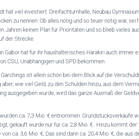
t hat viel investiert: Dreifachturnhalle, Neubau Gymnasiu
ken zu nennen. Ob alles nötig und so teuer nötig war, sei h
en Jahren keinen Plan für Prioritäten und so blieb vieles au
f der Strecke.
n Gabor hat für ihr haushalterisches Harakiri auch immer e
von CSU, Unabhängigen und SPD bekommen.
e Garchings ist allein schon bei dem Blick auf die Verschu
g aber, wie viel Geld, zu den Schulden hinzu, aus dem Ver
rung ausgegeben wurde, wird das ganze Ausmaß der Geld
wurden ca. 7,3 Mio. € entnommen. Grundstücksverkäufe w
tigt, gekauft wurde nur für ca. 2,8 Mio. € . Hinzu kommt der
on ca. 3,6 Mio. €, Das sind dann ca. 20,4 Mio. €, die au