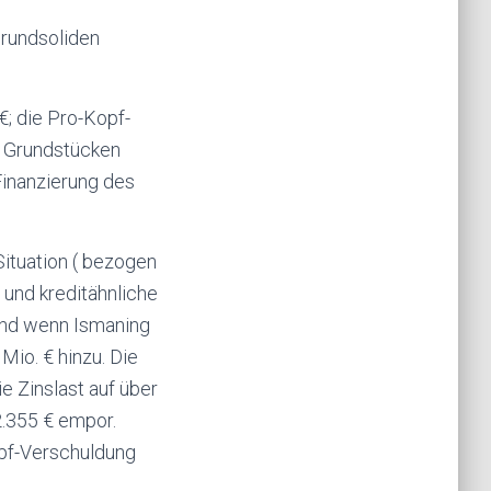
rundsoliden
€; die Pro-Kopf-
n Grundstücken
Finanzierung des
Situation ( bezogen
 und kreditähnliche
 Und wenn Ismaning
io. € hinzu. Die
e Zinslast auf über
2.355 € empor.
opf-Verschuldung