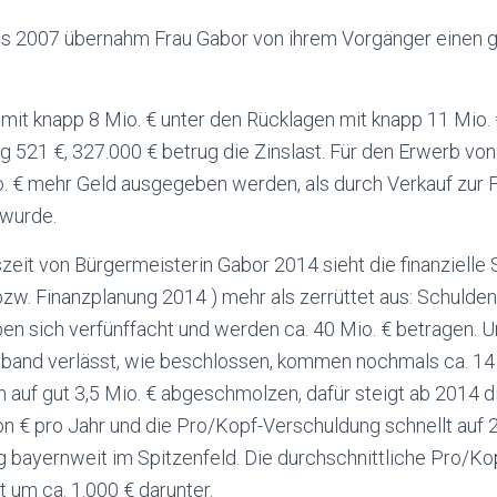
s 2007 übernahm Frau Gabor von ihrem Vorgänger einen g
mit knapp 8 Mio. € unter den Rücklagen mit knapp 11 Mio. 
g 521 €, 327.000 € betrug die Zinslast. Für den Erwerb vo
o. € mehr Geld ausgegeben werden, als durch Verkauf zur 
 wurde.
it von Bürgermeisterin Gabor 2014 sieht die finanzielle 
zw. Finanzplanung 2014 ) mehr als zerrüttet aus: Schulden
ben sich verfünffacht und werden ca. 40 Mio. € betragen.
and verlässt, wie beschlossen, kommen nochmals ca. 14 M
 auf gut 3,5 Mio. € abgeschmolzen, dafür steigt ab 2014 di
lon € pro Jahr und die Pro/Kopf-Verschuldung schnellt auf 
g bayernweit im Spitzenfeld. Die durchschnittliche Pro/K
 um ca. 1.000 € darunter.