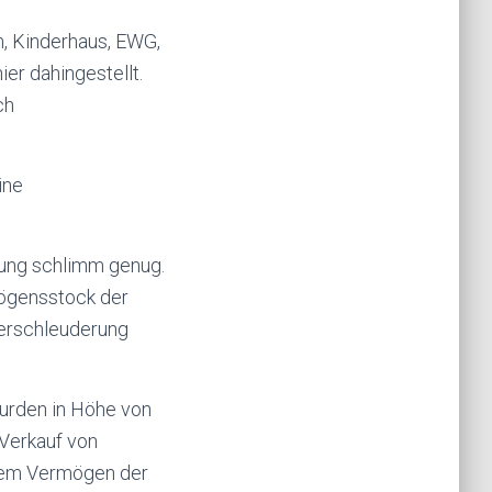
m, Kinderhaus, EWG,
ier dahingestellt.
ch
ine
ldung schlimm genug.
mögensstock der
verschleuderung
urden in Höhe von
 Verkauf von
s dem Vermögen der