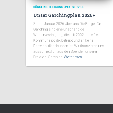
BÜRGERBETEILIGUNG UND -SERVICE
Unser Garchingplan 2026+
Stand: Januar 2026 Über uns Die Bürger für
Garching sind eine unabhängige
Wählervereinigung, die seit 2002 parteifreie
Kommunalpolitik betreibt und an keine
Parteipolitik gebunden ist. Wir finanzieren uns
ausschließlich aus den Spenden unserer
Fraktion. Garching
Weiterlesen