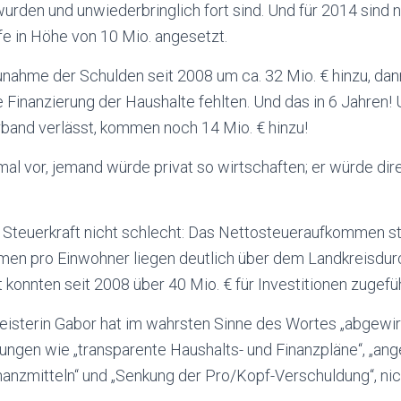
rden und unwiederbringlich fort sind. Und für 2014 sind
e in Höhe von 10 Mio. angesetzt.
ahme der Schulden seit 2008 um ca. 32 Mio. € hinzu, dann
die Finanzierung der Haushalte fehlten. Und das in 6 Jahren
and verlässt, kommen noch 14 Mio. € hinzu!
nmal vor, jemand würde privat so wirtschaften; er würde dire
 Steuerkraft nicht schlecht: Das Nettosteueraufkommen st
hmen pro Einwohner liegen deutlich über dem Landkreisdu
onnten seit 2008 über 40 Mio. € für Investitionen zugefü
eisterin Gabor hat im wahrsten Sinne des Wortes „abgewirt
ungen wie „transparente Haushalts- und Finanzpläne“, „a
anzmitteln“ und „Senkung der Pro/Kopf-Verschuldung“, nic