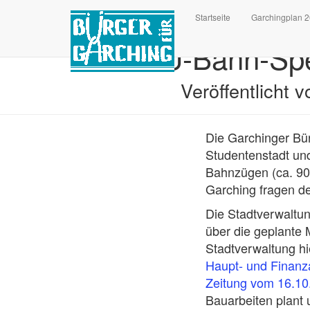
Startseite
Garchingplan 
U-Bahn-Spe
Veröffentlicht 
Die Garchinger Bür
Studentenstadt un
Bahnzügen (ca. 900
Garching fragen d
Die Stadtverwaltu
über die geplante 
Stadtverwaltung hi
Haupt- und Finan
Zeitung vom 16.10
Bauarbeiten plant 