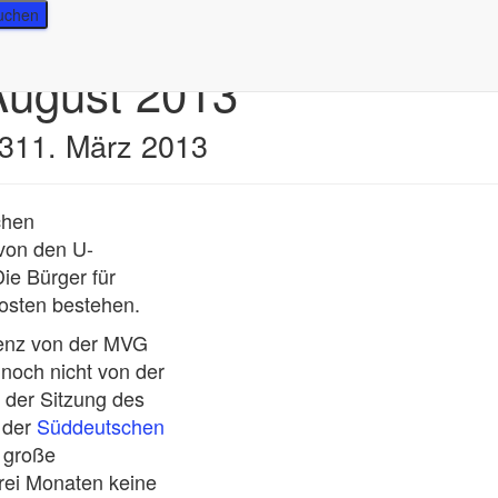
August 2013
3
11. März 2013
chen
von den U-
ie Bürger für
osten bestehen.
renz von der MVG
 noch nicht von der
n der Sitzung des
n der
Süddeutschen
 große
rei Monaten keine