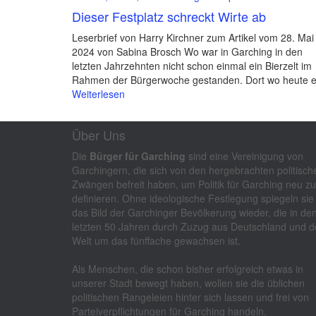
Dieser Festplatz schreckt Wirte ab
Leserbrief von Harry Kirchner zum Artikel vom 28. Mai
2024 von Sabina Brosch Wo war in Garching in den
letzten Jahrzehnten nicht schon einmal ein Bierzelt im
Rahmen der Bürgerwoche gestanden. Dort wo heute e
Weiterlesen
Über Uns
Die
Bürger für Garching
sind eine Vereinigung von
Garchingern, die sich von den hergebrachten politisch
Zwängen befreit haben, um Politik für Garching neu zu
definieren. Ohne ideologische Festlegung spiegeln sie
das Bild der Garchinger Bevölkerung wieder, die in de
letzten 50 Jahren durch Zuzug aus Deutschland und d
Welt um das fünffache gewachsen ist.
Als Menschen, die schon bisher erfolgreich etwas in
unserer Stadt bewegt haben, wollen sie die üblichen
politischen Rangeleien hinter sich lassen und frei von
Parteiverpflichtungen für Garching handeln.