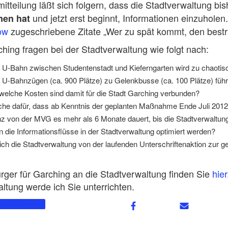
itteilung läßt sich folgern, dass die Stadtverwaltung bi
und jetzt erst beginnt, Informationen einzuholen
men hat
ow
zugeschriebene Zitate „Wer zu spät kommt, den bestr
ching fragen bei der Stadtverwaltung wie folgt nach:
r U-Bahn zwischen Studentenstadt und Kieferngarten wird zu chaoti
U-Bahnzügen (ca. 900 Plätze) zu Gelenkbusse (ca. 100 Plätze) führe
 welche Kosten sind damit für die Stadt Garching verbunden?
ache dafür, dass ab Kenntnis der geplanten Maßnahme Ende Juli 20
z von der MVG es mehr als 6 Monate dauert, bis die Stadtverwaltun
 die Informationsflüsse in der Stadtverwaltung optimiert werden?
ich die Stadtverwaltung von der laufenden Unterschriftenaktion zur g
rger für Garching an die Stadtverwaltung finden Sie
hier
ltung werde ich Sie unterrichten.
lung und Verkehr