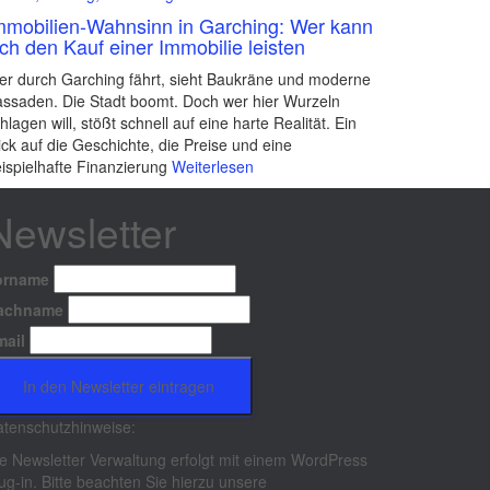
mmobilien-Wahnsinn in Garching: Wer kann
ich den Kauf einer Immobilie leisten
r durch Garching fährt, sieht Baukräne und moderne
ssaden. Die Stadt boomt. Doch wer hier Wurzeln
hlagen will, stößt schnell auf eine harte Realität. Ein
ick auf die Geschichte, die Preise und eine
ispielhafte Finanzierung
Weiterlesen
Newsletter
orname
achname
mail
tenschutzhinweise:
e Newsletter Verwaltung erfolgt mit einem WordPress
ug-in. Bitte beachten Sie hierzu unsere