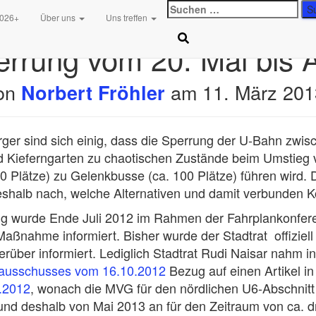
Suchen
2026+
Über uns
Uns treffen
nach:
rrung vom 20. Mai bis 
von
am
11. März 201
Norbert Fröhler
ger sind sich einig, dass die Sperrung der U-Bahn zwis
d Kieferngarten zu chaotischen Zustände beim Umstieg 
 Plätze) zu Gelenkbusse (ca. 100 Plätze) führen wird. D
eshalb nach, welche Alternativen und damit verbunden K
ng wurde Ende Juli 2012 im Rahmen der Fahrplankonfe
Maßnahme informiert. Bisher wurde der Stadtrat offiziell
erüber informiert. Lediglich Stadtrat Rudi Naisar nahm i
zausschusses vom 16.10.2012
Bezug auf einen Artikel i
.2012
, wonach die MVG für den nördlichen U6-Abschnitt
und deshalb von Mai 2013 an für den Zeitraum von ca. d