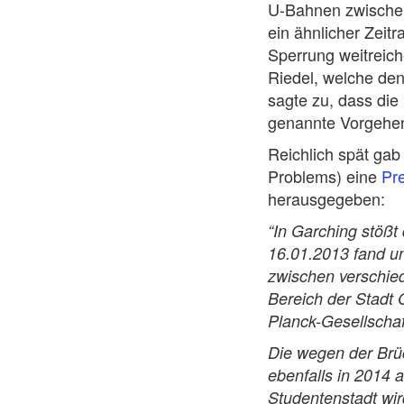
U-Bahnen zwischen
ein ähnlicher Zeit
Sperrung weitreic
Riedel, welche den
sagte zu, dass die
genannte Vorgehen
Reichlich spät ga
Problems) eine
Pr
herausgegeben:
“In Garching stöß
16.01.2013 fand un
zwischen verschie
Bereich der Stadt 
Planck-Gesellschaf
Die wegen der Brü
ebenfalls in 2014 
Studentenstadt wi