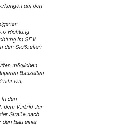
wirkungen auf den
eigenen
pro Richtung
Richtung im SEV
in den Stoßzeiten
üften möglichen
längeren Bauzeiten
aßnahmen,
 In den
 dem Vorbild der
 der Straße nach
r den Bau einer