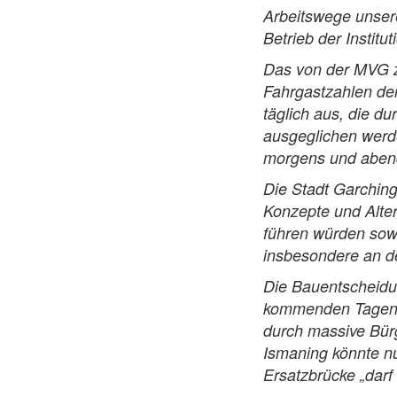
Arbeitswege unser
Betrieb der Instit
Das von der MVG z
Fahrgastzahlen der
täglich aus, die d
ausgeglichen werde
morgens und abends 
Die Stadt Garching
Konzepte und Alter
führen würden sow
insbesondere an d
Die Bauentscheidun
kommenden Tagen 
durch massive Bür
Ismaning könnte n
Ersatzbrücke „dar