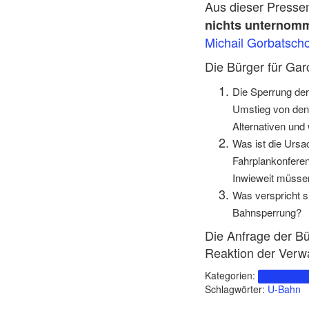
Aus dieser Pressem
nichts unternom
Michail Gorbatsch
Die Bürger für Gar
Die Sperrung de
Umstieg von den 
Alternativen und
Was ist die Urs
Fahrplankonferen
Inwieweit müssen
Was verspricht s
Bahnsperrung?
Die Anfrage der Bü
Reaktion der Verwa
Kategorien:
Stadtentwick
Schlagwörter:
U-Bahn