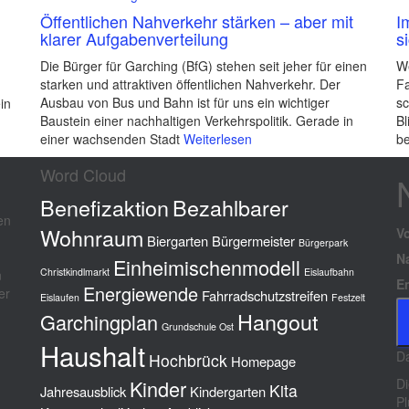
Öffentlichen Nahverkehr stärken – aber mit
I
klarer Aufgabenverteilung
s
Die Bürger für Garching (BfG) stehen seit jeher für einen
We
starken und attraktiven öffentlichen Nahverkehr. Der
Fa
Ausbau von Bus und Bahn ist für uns ein wichtiger
sc
in
Baustein einer nachhaltigen Verkehrspolitik. Gerade in
Bl
einer wachsenden Stadt
Weiterlesen
be
Word Cloud
Benefizaktion
Bezahlbarer
en
Wohnraum
V
Biergarten
Bürgermeister
Bürgerpark
N
Einheimischenmodell
Christkindlmarkt
Eislaufbahn
n
E
Energiewende
er
Fahrradschutzstreifen
Eislaufen
Festzelt
Hangout
Garchingplan
Grundschule Ost
Haushalt
Da
Hochbrück
Homepage
Kinder
Di
Kita
Jahresausblick
Kindergarten
Pl