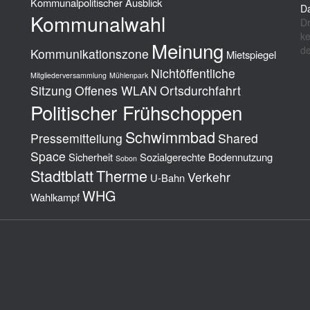
Kommunalpolitischer Ausblick
Da
Kommunalwahl
Dr
ke
Meinung
de
Kommunikationszone
Mietspiegel
Nichtöffentliche
Mitgliederversammlung
Mühlenpark
Sitzung
Offenes WLAN
Ortsdurchfahrt
Politischer Frühschoppen
Schwimmbad
Pressemitteilung
Shared
Space
Sicherheit
Sozialgerechte Bodennutzung
Sobon
Stadtblatt
Therme
Verkehr
U-Bahn
WHG
Wahlkampf