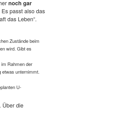
sher
noch gar
. Es passt also das
aft das Leben“.
schen Zustände beim
n wird. Gibt es
12 im Rahmen der
g etwas unternimmt.
eplanten U-
. Über die