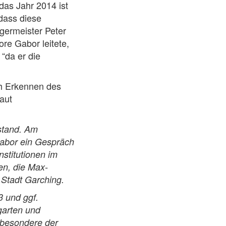
das Jahr 2014 ist
dass diese
germeister Peter
re Gabor leitete,
“da er die
ch Erkennen des
aut
stand. Am
Gabor ein Gespräch
stitutionen im
en, die Max-
 Stadt Garching.
3 und ggf.
garten und
sbesondere der