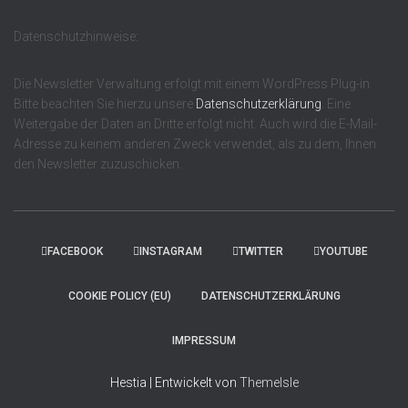
Datenschutzhinweise:
Die Newsletter Verwaltung erfolgt mit einem WordPress Plug-in.
Bitte beachten Sie hierzu unsere
Datenschutzerklärung
. Eine
Weitergabe der Daten an Dritte erfolgt nicht. Auch wird die E-Mail-
Adresse zu keinem anderen Zweck verwendet, als zu dem, Ihnen
den Newsletter zuzuschicken.
FACEBOOK
INSTAGRAM
TWITTER
YOUTUBE
COOKIE POLICY (EU)
DATENSCHUTZERKLÄRUNG
IMPRESSUM
Hestia | Entwickelt von
ThemeIsle