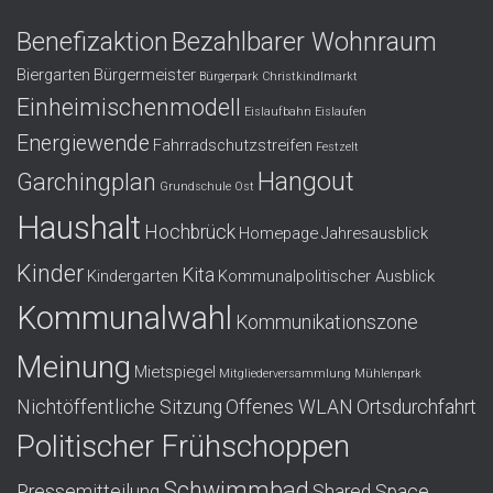
Benefizaktion
Bezahlbarer Wohnraum
Biergarten
Bürgermeister
Bürgerpark
Christkindlmarkt
Einheimischenmodell
Eislaufbahn
Eislaufen
Energiewende
Fahrradschutzstreifen
Festzelt
Hangout
Garchingplan
Grundschule Ost
Haushalt
Hochbrück
Homepage
Jahresausblick
Kinder
Kita
Kindergarten
Kommunalpolitischer Ausblick
Kommunalwahl
Kommunikationszone
Meinung
Mietspiegel
Mitgliederversammlung
Mühlenpark
Nichtöffentliche Sitzung
Offenes WLAN
Ortsdurchfahrt
Politischer Frühschoppen
Schwimmbad
Pressemitteilung
Shared Space