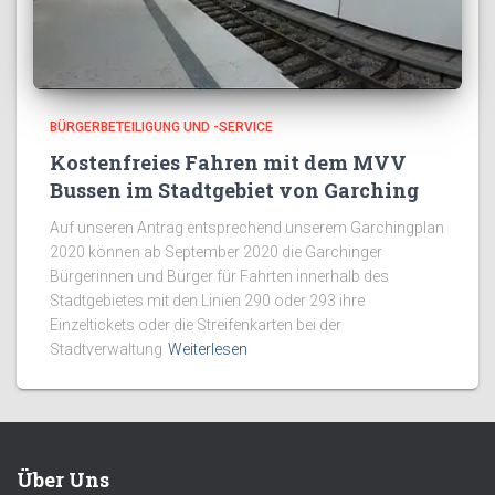
BÜRGERBETEILIGUNG UND -SERVICE
Kostenfreies Fahren mit dem MVV
Bussen im Stadtgebiet von Garching
Auf unseren Antrag entsprechend unserem Garchingplan
2020 können ab September 2020 die Garchinger
Bürgerinnen und Bürger für Fahrten innerhalb des
Stadtgebietes mit den Linien 290 oder 293 ihre
Einzeltickets oder die Streifenkarten bei der
Stadtverwaltung
Weiterlesen
Über Uns