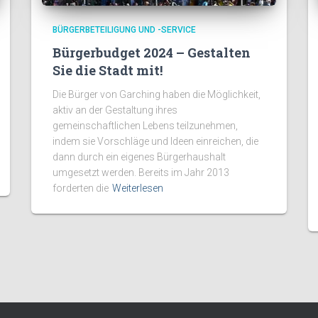
BÜRGERBETEILIGUNG UND -SERVICE
Bürgerbudget 2024 – Gestalten
Sie die Stadt mit!
Die Bürger von Garching haben die Möglichkeit,
aktiv an der Gestaltung ihres
gemeinschaftlichen Lebens teilzunehmen,
indem sie Vorschläge und Ideen einreichen, die
dann durch ein eigenes Bürgerhaushalt
umgesetzt werden. Bereits im Jahr 2013
forderten die
Weiterlesen