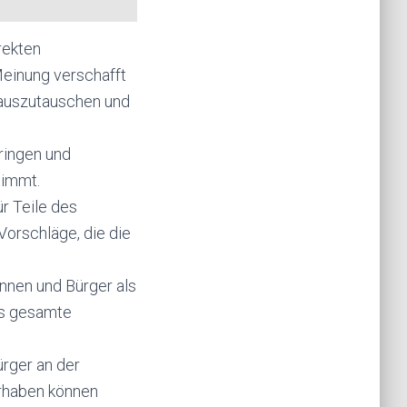
rekten
Meinung verschafft
 auszutauschen und
ringen und
timmt.
r Teile des
Vorschläge, die die
nnen und Bürger als
as gesamte
ürger an der
orhaben können