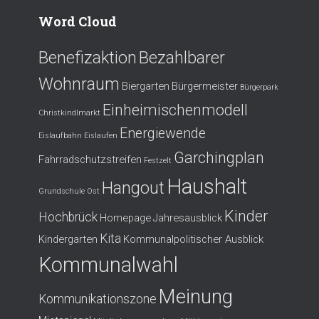
Word Cloud
Benefizaktion
Bezahlbarer
Wohnraum
Biergarten
Bürgermeister
Bürgerpark
Einheimischenmodell
Christkindlmarkt
Energiewende
Eislaufbahn
Eislaufen
Garchingplan
Fahrradschutzstreifen
Festzelt
Haushalt
Hangout
Grundschule Ost
Kinder
Hochbrück
Homepage
Jahresausblick
Kita
Kindergarten
Kommunalpolitischer Ausblick
Kommunalwahl
Meinung
Kommunikationszone