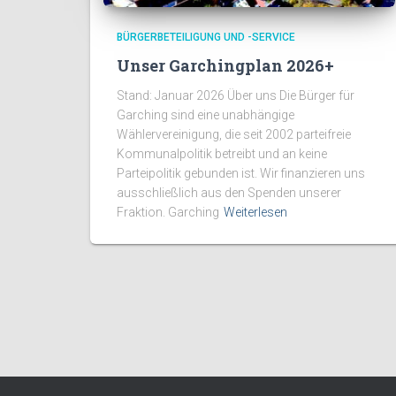
BÜRGERBETEILIGUNG UND -SERVICE
Unser Garchingplan 2026+
Stand: Januar 2026 Über uns Die Bürger für
Garching sind eine unabhängige
Wählervereinigung, die seit 2002 parteifreie
Kommunalpolitik betreibt und an keine
Parteipolitik gebunden ist. Wir finanzieren uns
ausschließlich aus den Spenden unserer
Fraktion. Garching
Weiterlesen