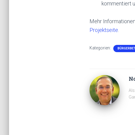
kommentiert u
Mehr Informatione
Projektseite
.
Kategorien:
BÜRGERBET
No
Als
Gar