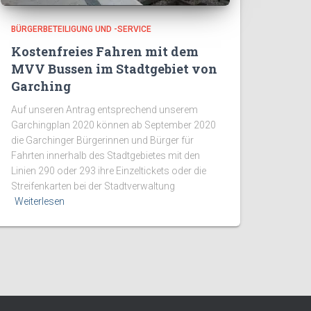
BÜRGERBETEILIGUNG UND -SERVICE
Kostenfreies Fahren mit dem
MVV Bussen im Stadtgebiet von
Garching
Auf unseren Antrag entsprechend unserem
Garchingplan 2020 können ab September 2020
die Garchinger Bürgerinnen und Bürger für
Fahrten innerhalb des Stadtgebietes mit den
Linien 290 oder 293 ihre Einzeltickets oder die
Streifenkarten bei der Stadtverwaltung
Weiterlesen