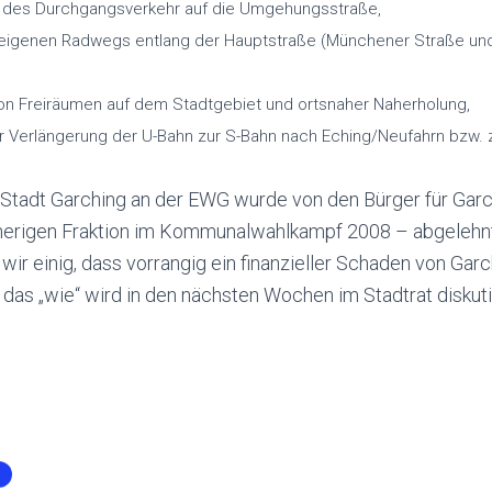
 des Durchgangsverkehr auf die Umgehungsstraße,
eigenen Radwegs entlang der Hauptstraße (Münchener Straße und
on Freiräumen auf dem Stadtgebiet und ortsnaher Naherholung,
r Verlängerung der U-Bahn zur S-Bahn nach Eching/Neufahrn bzw. 
r Stadt Garching an der EWG wurde von den Bürger für Gar
herigen Fraktion im Kommunalwahlkampf 2008 – abgelehnt. 
wir einig, dass vorrangig ein finanzieller Schaden von Ga
as „wie“ wird in den nächsten Wochen im Stadtrat diskuti