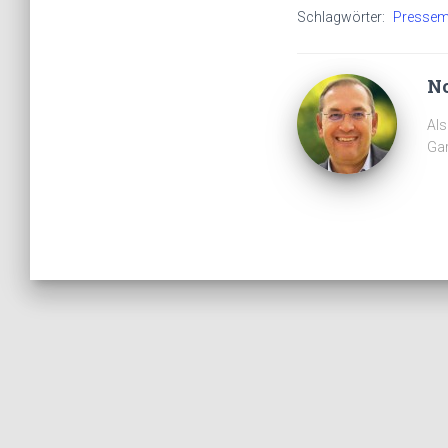
Schlagwörter:
Pressemi
No
Als
Gar