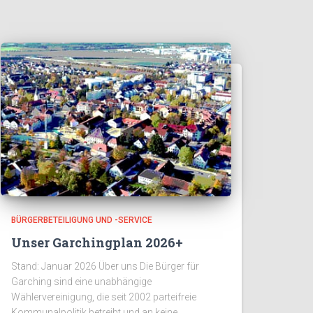
BÜRGERBETEILIGUNG UND -SERVICE
Unser Garchingplan 2026+
Stand: Januar 2026 Über uns Die Bürger für
Garching sind eine unabhängige
Wählervereinigung, die seit 2002 parteifreie
Kommunalpolitik betreibt und an keine