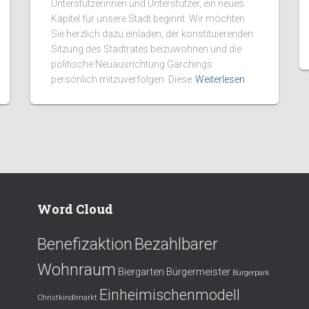
Unterstützerinnen und Unterstützer, ein neues
Kapitel für unsere Stadt beginnt. Wir möchten
Sie herzlich dazu einladen, der konstituierenden
Sitzung des Stadtrates beizuwohnen und die
politische Neuausrichtung Garchings
persönlich mitzuverfolgen. Diese
Weiterlesen
Word Cloud
Benefizaktion
Bezahlbarer
Wohnraum
Biergarten
Bürgermeister
Bürgerpark
Einheimischenmodell
Christkindlmarkt