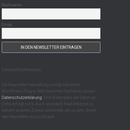
Nachname
Email
Datenschutzhinweise:
Die Newsletter Verwaltung erfolgt mit einem
WordPress Plug-in. Bitte beachten Sie hierzu unsere
Datenschutzerklärung
. Eine Weitergabe der Daten an
Dritte erfolgt nicht. Auch wird die E-Mail-Adresse zu
keinem anderen Zweck verwendet, als zu dem, Ihnen
den Newsletter zuzuschicken.