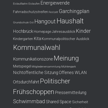
Energiewende
Eislaufbahn
Eislaufen
Garchingplan
Fahrradschutzstreifen
Festzelt
Haushalt
Hangout
Grundschule Ost
Kinder
Hochbrück
Homepage
Jahresausblick
Kita
Kindergarten
Kommunalpolitischer Ausblick
Kommunalwahl
Meinung
Kommunikationszone
Mietspiegel
Mitgliederversammlung
Mühlenpark
Nichtöffentliche Sitzung
Offenes WLAN
Politischer
Ortsdurchfahrt
Frühschoppen
Pressemitteilung
Schwimmbad
Shared Space
Sicherheit