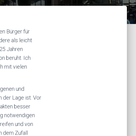
en Bürger für
ere als leicht
 25 Jahren
n beruht. Ich
h mit vielen
wogenen und
 der Lage ist. Vor
Fakten besser
weg notwendigen
reifen und von
h dem Zufall