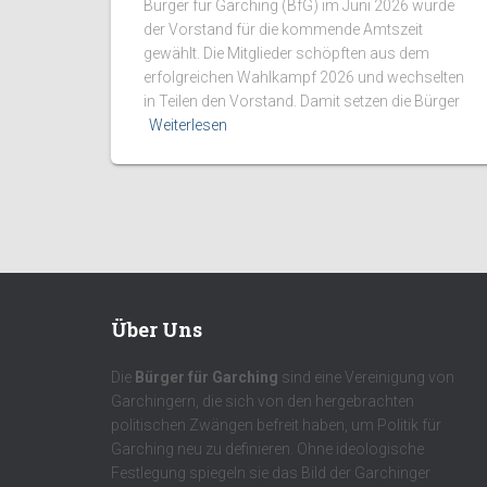
Bürger für Garching (BfG) im Juni 2026 wurde
der Vorstand für die kommende Amtszeit
gewählt. Die Mitglieder schöpften aus dem
erfolgreichen Wahlkampf 2026 und wechselten
in Teilen den Vorstand. Damit setzen die Bürger
Weiterlesen
Über Uns
Die
Bürger für Garching
sind eine Vereinigung von
Garchingern, die sich von den hergebrachten
politischen Zwängen befreit haben, um Politik für
Garching neu zu definieren. Ohne ideologische
Festlegung spiegeln sie das Bild der Garchinger