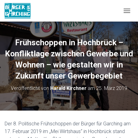
NAVIG
Frühschoppen in Hochbrück –
Konfliktlage zwischen Gewerbe und
Wohnen – wie gestalten wir in
Zukunft unser Gewerbegebiet
Veröffentlicht von
Harald Kirchner
am
25. März 2019
Der 8. Politische Frühschoppen der Bürger für Garching am
17. Februar 2019 im „Mei Wirtshaus“ in Hochbrück stand