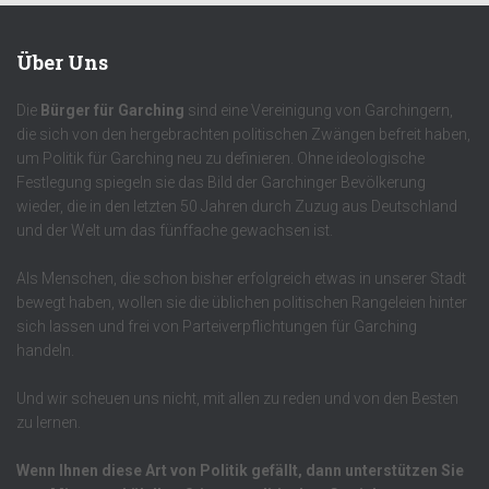
Über Uns
Die
Bürger für Garching
sind eine Vereinigung von Garchingern,
die sich von den hergebrachten politischen Zwängen befreit haben,
um Politik für Garching neu zu definieren. Ohne ideologische
Festlegung spiegeln sie das Bild der Garchinger Bevölkerung
wieder, die in den letzten 50 Jahren durch Zuzug aus Deutschland
und der Welt um das fünffache gewachsen ist.
Als Menschen, die schon bisher erfolgreich etwas in unserer Stadt
bewegt haben, wollen sie die üblichen politischen Rangeleien hinter
sich lassen und frei von Parteiverpflichtungen für Garching
handeln.
Und wir scheuen uns nicht, mit allen zu reden und von den Besten
zu lernen.
Wenn Ihnen diese Art von Politik gefällt, dann unterstützen Sie