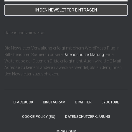
Datenschutzhinweise:
Die Newsletter Verwaltung erfolgt mit einem WordPress Plug-in.
Bitte beachten Sie hierzu unsere
Datenschutzerklärung
. Eine
Weitergabe der Daten an Dritte erfolgt nicht. Auch wird die E-Mail-
Adresse zu keinem anderen Zweck verwendet, als zu dem, Ihnen
den Newsletter zuzuschicken.
FACEBOOK
INSTAGRAM
TWITTER
YOUTUBE
COOKIE POLICY (EU)
DATENSCHUTZERKLÄRUNG
IMPRESSUM