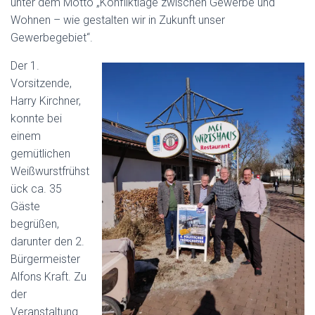
unter dem Motto „Konfliktlage zwischen Gewerbe und
Wohnen – wie gestalten wir in Zukunft unser
Gewerbegebiet“.
Der 1.
Vorsitzende,
Harry Kirchner,
konnte bei
einem
gemütlichen
Weißwurstfrühst
ück ca. 35
Gäste
begrüßen,
darunter den 2.
Bürgermeister
Alfons Kraft. Zu
der
Veranstaltung