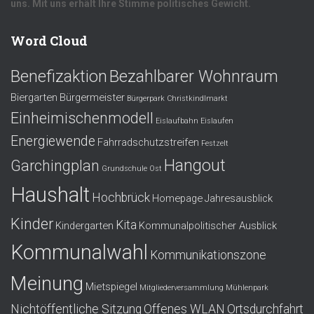
uns. Mit uns erhält Ihre Stimme politisches Gewicht.
Word Cloud
Benefizaktion
Bezahlbarer Wohnraum
Biergarten
Bürgermeister
Bürgerpark
Christkindlmarkt
Einheimischenmodell
Eislaufbahn
Eislaufen
Energiewende
Fahrradschutzstreifen
Festzelt
Hangout
Garchingplan
Grundschule Ost
Haushalt
Hochbrück
Homepage
Jahresausblick
Kinder
Kita
Kindergarten
Kommunalpolitischer Ausblick
Kommunalwahl
Kommunikationszone
Meinung
Mietspiegel
Mitgliederversammlung
Mühlenpark
Nichtöffentliche Sitzung
Offenes WLAN
Ortsdurchfahrt