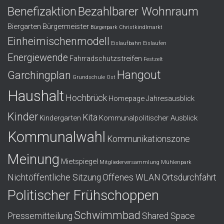
Benefizaktion
Bezahlbarer Wohnraum
Biergarten
Bürgermeister
Bürgerpark
Christkindlmarkt
Einheimischenmodell
Eislaufbahn
Eislaufen
Energiewende
Fahrradschutzstreifen
Festzelt
Hangout
Garchingplan
Grundschule Ost
Haushalt
Hochbrück
Homepage
Jahresausblick
Kinder
Kita
Kindergarten
Kommunalpolitischer Ausblick
Kommunalwahl
Kommunikationszone
Meinung
Mietspiegel
Mitgliederversammlung
Mühlenpark
Nichtöffentliche Sitzung
Offenes WLAN
Ortsdurchfahrt
Politischer Frühschoppen
Schwimmbad
Pressemitteilung
Shared Space