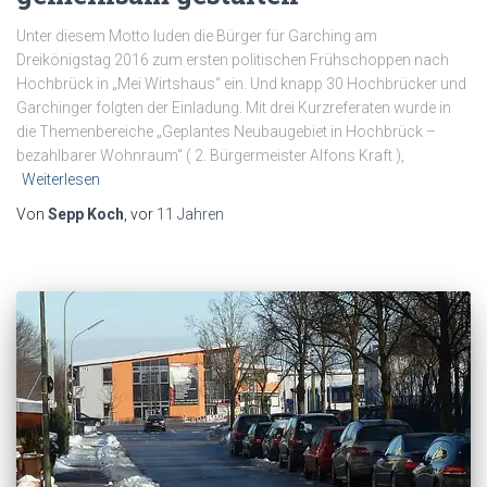
Unter diesem Motto luden die Bürger für Garching am
Dreikönigstag 2016 zum ersten politischen Frühschoppen nach
Hochbrück in „Mei Wirtshaus“ ein. Und knapp 30 Hochbrücker und
Garchinger folgten der Einladung. Mit drei Kurzreferaten wurde in
die Themenbereiche „Geplantes Neubaugebiet in Hochbrück –
bezahlbarer Wohnraum“ ( 2. Bürgermeister Alfons Kraft ),
Weiterlesen
Von
Sepp Koch
, vor
11 Jahren