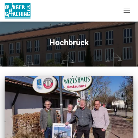
NAVIG
Hochbrück