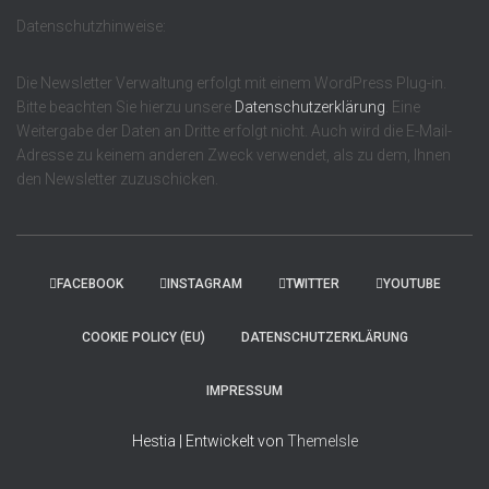
Datenschutzhinweise:
Die Newsletter Verwaltung erfolgt mit einem WordPress Plug-in.
Bitte beachten Sie hierzu unsere
Datenschutzerklärung
. Eine
Weitergabe der Daten an Dritte erfolgt nicht. Auch wird die E-Mail-
Adresse zu keinem anderen Zweck verwendet, als zu dem, Ihnen
den Newsletter zuzuschicken.
FACEBOOK
INSTAGRAM
TWITTER
YOUTUBE
COOKIE POLICY (EU)
DATENSCHUTZERKLÄRUNG
IMPRESSUM
Hestia | Entwickelt von
ThemeIsle