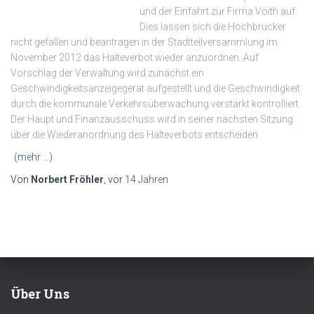
und der Einfahrt zur Firma Voith auf.
Dies lassen sich die Hochbrücker
nicht gefallen und beantragen in der Stadtteilversammlung im
November 2012 das Halteverbot wieder anzuordnen. Auf
Vorschlag der Verwaltung wird zunächst ein
Geschwindigkeitsanzeigegerät aufgestellt und die Geschwindigkeit
durch die kommunale Verkehrsüberwachung verstärkt kontrolliert.
Der Haupt und Finanzausschuss wird in seiner nächsten Sitzung
über die Wiederanordnung des Halteverbots entscheiden.
(mehr …)
Von
Norbert Fröhler
, vor
14 Jahren
Über Uns