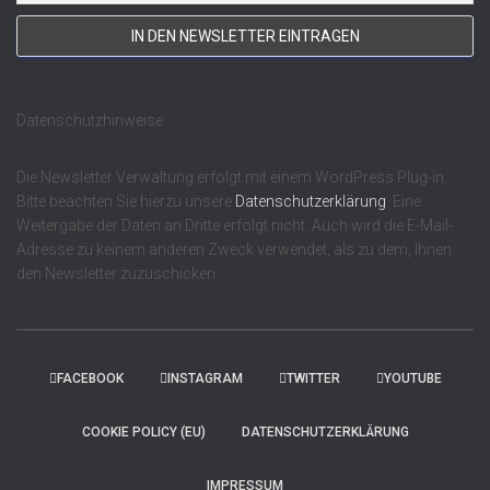
Datenschutzhinweise:
Die Newsletter Verwaltung erfolgt mit einem WordPress Plug-in.
Bitte beachten Sie hierzu unsere
Datenschutzerklärung
. Eine
Weitergabe der Daten an Dritte erfolgt nicht. Auch wird die E-Mail-
Adresse zu keinem anderen Zweck verwendet, als zu dem, Ihnen
den Newsletter zuzuschicken.
FACEBOOK
INSTAGRAM
TWITTER
YOUTUBE
COOKIE POLICY (EU)
DATENSCHUTZERKLÄRUNG
IMPRESSUM