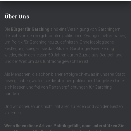
Über Uns
Die
Bürger für Garching
sind eine Vereinigung von Garchingern,
die sich von den hergebrachten politischen Zwängen befreit haben,
um Politik für Garching neu zu definieren. Ohne ideologische
Festlegung spiegeln sie das Bild der Garchinger Bevölkerung
wieder, die in den letzten 50 Jahren durch Zuzug aus Deutschland
und der Welt um das fünffache gewachsen ist.
Als Menschen, die schon bisher erfolgreich etwas in unserer Stadt
bewegt haben, wollen sie die üblichen politischen Rangeleien hinter
sich lassen und frei von Parteiverpflichtungen für Garching
handeln.
Und wir scheuen uns nicht, mit allen zu reden und von den Besten
zu lernen.
Wenn Ihnen diese Art von Politik gefällt, dann unterstützen Sie