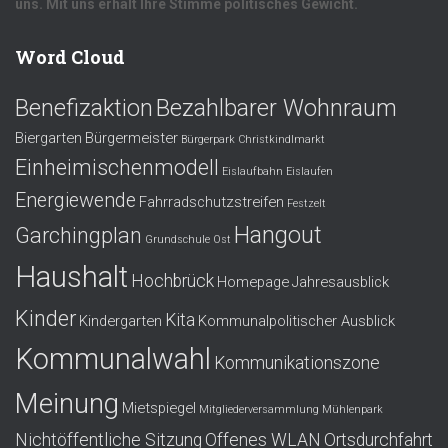
uns. Mit uns erhält Ihre Stimme politisches Gewicht.
Word Cloud
Benefizaktion
Bezahlbarer Wohnraum
Biergarten
Bürgermeister
Bürgerpark
Christkindlmarkt
Einheimischenmodell
Eislaufbahn
Eislaufen
Energiewende
Fahrradschutzstreifen
Festzelt
Hangout
Garchingplan
Grundschule Ost
Haushalt
Hochbrück
Homepage
Jahresausblick
Kinder
Kita
Kindergarten
Kommunalpolitischer Ausblick
Kommunalwahl
Kommunikationszone
Meinung
Mietspiegel
Mitgliederversammlung
Mühlenpark
Nichtöffentliche Sitzung
Offenes WLAN
Ortsdurchfahrt