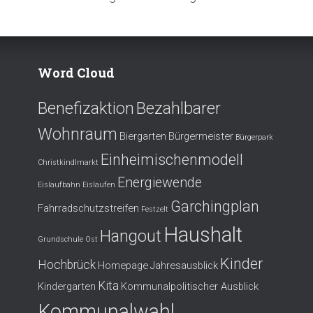
Word Cloud
Benefizaktion
Bezahlbarer
Wohnraum
Biergarten
Bürgermeister
Bürgerpark
Einheimischenmodell
Christkindlmarkt
Energiewende
Eislaufbahn
Eislaufen
Garchingplan
Fahrradschutzstreifen
Festzelt
Haushalt
Hangout
Grundschule Ost
Kinder
Hochbrück
Homepage
Jahresausblick
Kita
Kindergarten
Kommunalpolitischer Ausblick
Kommunalwahl