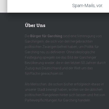
Spam-Mails, vor.
Über Uns
Die
Bürger für Garching
sind eine Vereinigung von
Garchingern, die sich von den hergebrachten
politischen Zwängen befreit haben, um Politik für
Garching neu zu definieren. Ohne ideologische
Festlegung spiegeln sie das Bild der Garchinger
Bevölkerung wieder, die in den letzten 50 Jahren durch
Zuzug aus Deutschland und der Welt um das
fünffache gewachsen ist.
Als Menschen, die schon bisher erfolgreich etwas in
unserer Stadt bewegt haben, wollen sie die üblichen
politischen Rangeleien hinter sich lassen und frei von
Parteiverpflichtungen für Garching handeln.