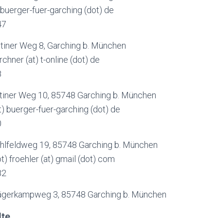
 buerger-fuer-garching (dot) de
47
ttiner Weg 8, Garching b. München
irchner (at) t-online (dot) de
8
ttiner Weg 10, 85748 Garching b. München
t) buerger-fuer-garching (dot) de
0
ühlfeldweg 19, 85748 Garching b. München
t) froehler (at) gmail (dot) com
82
ägerkampweg 3, 85748 Garching b. München
lte