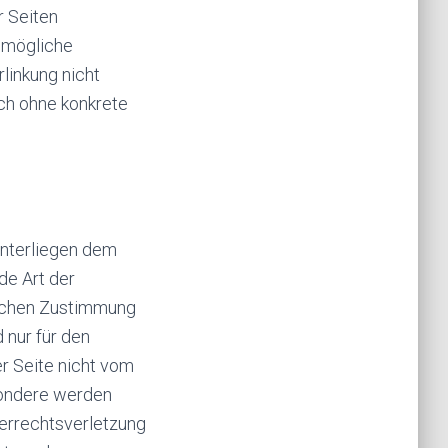
r Seiten
f mögliche
linkung nicht
och ohne konkrete
n
 unterliegen dem
de Art der
lichen Zustimmung
 nur für den
er Seite nicht vom
esondere werden
berrechtsverletzung