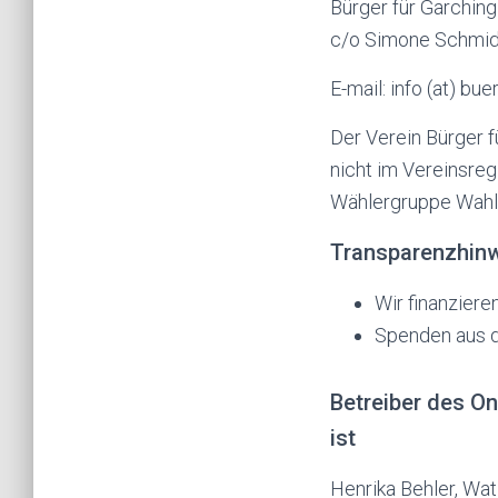
Bürger für Garchin
c/o Simone Schmid
E-mail: info (at) bu
Der Verein Bürger f
nicht im Vereinsreg
Wählergruppe Wahl
Transparenzhin
Wir finanziere
Spenden aus d
Betreiber des O
ist
Henrika Behler, Wa