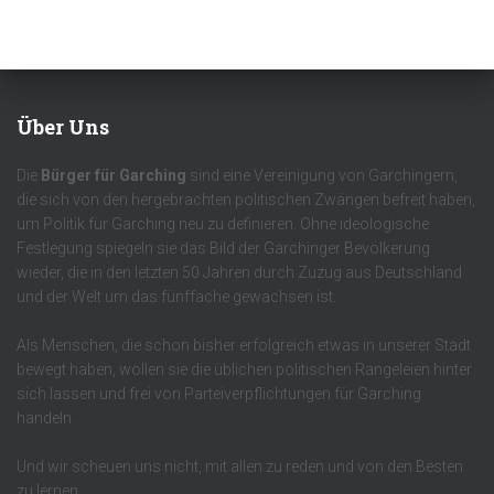
Über Uns
Die
Bürger für Garching
sind eine Vereinigung von Garchingern,
die sich von den hergebrachten politischen Zwängen befreit haben,
um Politik für Garching neu zu definieren. Ohne ideologische
Festlegung spiegeln sie das Bild der Garchinger Bevölkerung
wieder, die in den letzten 50 Jahren durch Zuzug aus Deutschland
und der Welt um das fünffache gewachsen ist.
Als Menschen, die schon bisher erfolgreich etwas in unserer Stadt
bewegt haben, wollen sie die üblichen politischen Rangeleien hinter
sich lassen und frei von Parteiverpflichtungen für Garching
handeln.
Und wir scheuen uns nicht, mit allen zu reden und von den Besten
zu lernen.