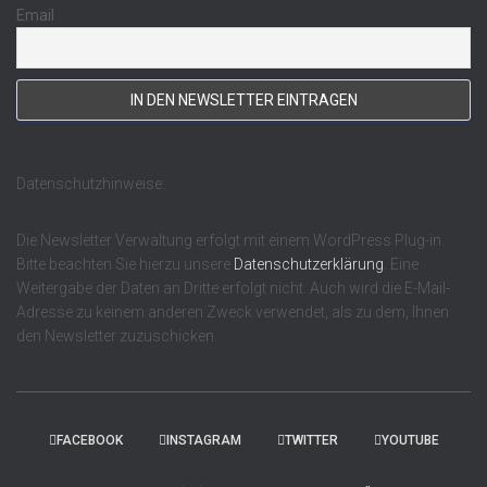
Email
Datenschutzhinweise:
Die Newsletter Verwaltung erfolgt mit einem WordPress Plug-in.
Bitte beachten Sie hierzu unsere
Datenschutzerklärung
. Eine
Weitergabe der Daten an Dritte erfolgt nicht. Auch wird die E-Mail-
Adresse zu keinem anderen Zweck verwendet, als zu dem, Ihnen
den Newsletter zuzuschicken.
FACEBOOK
INSTAGRAM
TWITTER
YOUTUBE