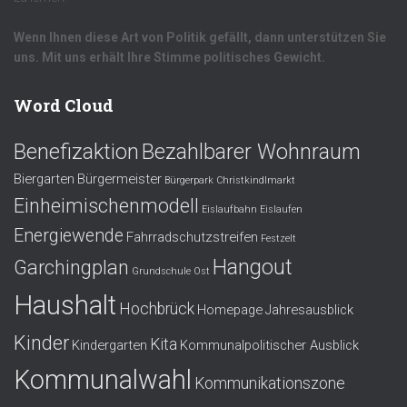
Wenn Ihnen diese Art von Politik gefällt, dann unterstützen Sie
uns. Mit uns erhält Ihre Stimme politisches Gewicht.
Word Cloud
Benefizaktion
Bezahlbarer Wohnraum
Biergarten
Bürgermeister
Bürgerpark
Christkindlmarkt
Einheimischenmodell
Eislaufbahn
Eislaufen
Energiewende
Fahrradschutzstreifen
Festzelt
Hangout
Garchingplan
Grundschule Ost
Haushalt
Hochbrück
Homepage
Jahresausblick
Kinder
Kita
Kindergarten
Kommunalpolitischer Ausblick
Kommunalwahl
Kommunikationszone