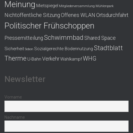
Meinung
Mietspiegel
Mitgliederversammlung
Mühlenpark
Nichtöffentliche Sitzung
Offenes WLAN
Ortsdurchfahrt
Politischer Frühschoppen
Schwimmbad
Pressemitteilung
Shared Space
Stadtblatt
Sicherheit
Sozialgerechte Bodennutzung
Sobon
Therme
WHG
Verkehr
U-Bahn
Wahlkampf
Newsletter
Vorname
Nachname