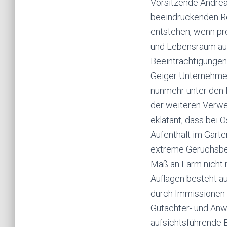
Vorsitzende Andrea
beeindruckenden Re
entstehen, wenn p
und Lebensraum auf
Beeinträchtigungen
Geiger Unternehme
nunmehr unter den 
der weiteren Verwe
eklatant, dass bei O
Aufenthalt im Garte
extreme Geruchsbel
Maß an Lärm nicht m
Auflagen besteht a
durch Immissionen 
Gutachter- und Anw
aufsichtsführende B