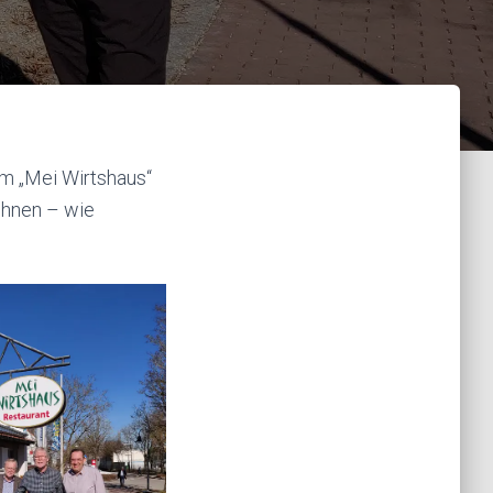
im „Mei Wirtshaus“
ohnen – wie