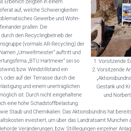
s Erbenich zeigten in einem
ferat auf, welche Schwierigkeiten
roblematisches Gewerbe und Wohn-
einander prallen. Die
 durch den Recyclingbetrieb der
nsgruppe (vormals AR-Recycling) der
Namen „Umweltmeister“ auftritt und
rtungsfirma „BTU Hartmeier“ sei so
1. Vorsitzende E
stwind, bzw. Windstillstand ein
2. Vorsitzende A
n, oder auf der Terrasse durch die
„Aktionsbündn
ästigung und einem unerträglichen
Gestank und Kr
öglich ist. Durch nicht eingehaltene
und Norbert
uch eine hohe Schadstoffbelastung
wie Staub und Chemikalien. Das Aktionsbündnis hat bereits
altskosten investiert, um über das Landratsamt München a
ehörde Veränderungen, bzw. Stilllegungen einzelner Anlag