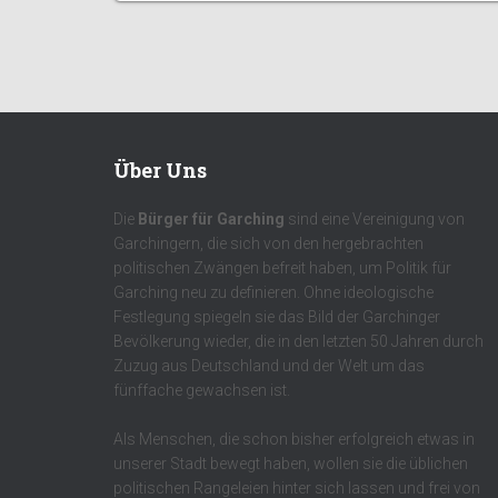
Über Uns
Die
Bürger für Garching
sind eine Vereinigung von
Garchingern, die sich von den hergebrachten
politischen Zwängen befreit haben, um Politik für
Garching neu zu definieren. Ohne ideologische
Festlegung spiegeln sie das Bild der Garchinger
Bevölkerung wieder, die in den letzten 50 Jahren durch
Zuzug aus Deutschland und der Welt um das
fünffache gewachsen ist.
Als Menschen, die schon bisher erfolgreich etwas in
unserer Stadt bewegt haben, wollen sie die üblichen
politischen Rangeleien hinter sich lassen und frei von