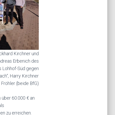
ckhard Kirchner und
ndreas Erbenich des
is Lohhof-Süd gegen
ach“, Harry Kirchner
 Fröhler (beide BfG)
 über 60.000 € an
ls
en zu erreichen.