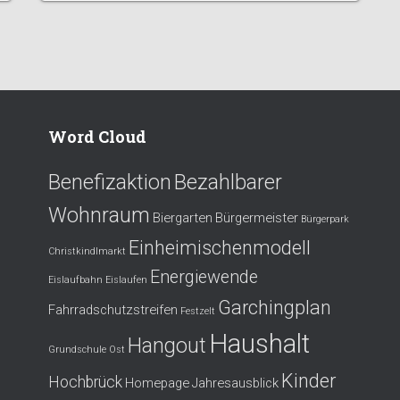
Word Cloud
Benefizaktion
Bezahlbarer
Wohnraum
Biergarten
Bürgermeister
Bürgerpark
Einheimischenmodell
Christkindlmarkt
Energiewende
Eislaufbahn
Eislaufen
Garchingplan
Fahrradschutzstreifen
Festzelt
Haushalt
Hangout
Grundschule Ost
Kinder
Hochbrück
Homepage
Jahresausblick