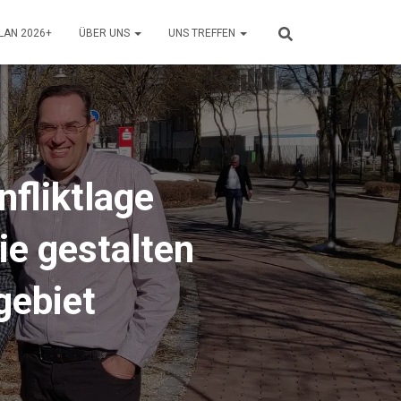
LAN 2026+
ÜBER UNS
UNS TREFFEN
fliktlage
e gestalten
gebiet