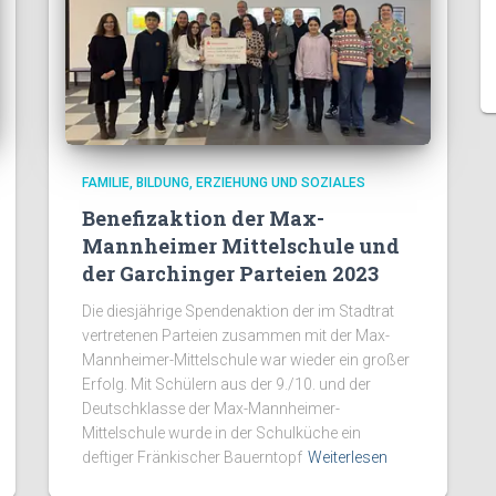
FAMILIE, BILDUNG, ERZIEHUNG UND SOZIALES
Benefizaktion der Max-
Mannheimer Mittelschule und
der Garchinger Parteien 2023
Die diesjährige Spendenaktion der im Stadtrat
vertretenen Parteien zusammen mit der Max-
Mannheimer-Mittelschule war wieder ein großer
Erfolg. Mit Schülern aus der 9./10. und der
Deutschklasse der Max-Mannheimer-
Mittelschule wurde in der Schulküche ein
deftiger Fränkischer Bauerntopf
Weiterlesen