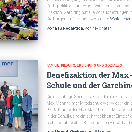
Parteipolitik gebunden ist. Wir finanzieren un
Fraktion. Garching hat alle Voraussetzungen, 
Die Bürger für Garching wollen die
Weiterlesen
Von
BfG Redaktion
, vor
7 Monaten
FAMILIE, BILDUNG, ERZIEHUNG UND SOZIALES
Benefizaktion der Ma
Schule und der Garchin
Die diesjährige Spendenaktion der im Stadtrat
Max-Mannheimer-Mittelschule war wieder ein gr
9./10. Klasse der Max-Mannheimer-Mittelschu
in der Schulküche ein schmackhafter Eintopf g
sich die zahlreichen Besucher den Eintopf au
Von
Harald Kirchner
, vor
8 Monaten