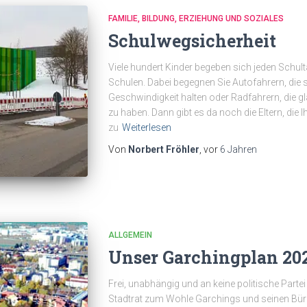
FAMILIE, BILDUNG, ERZIEHUNG UND SOZIALES
Schulwegsicherheit
Viele hundert Kinder begeben sich jeden Schul
Schulen. Dabei begegnen Sie Autofahrern, die 
Geschwindigkeit halten oder Radfahrern, die 
zu haben. Dann gibt es da noch die Eltern, di
zu
Weiterlesen
Von
Norbert Fröhler
, vor
6 Jahren
ALLGEMEIN
Unser Garchingplan 20
Frei, unabhängig und an keine politische Parte
Stadtrat zum Wohle Garchings und seinen Bürg