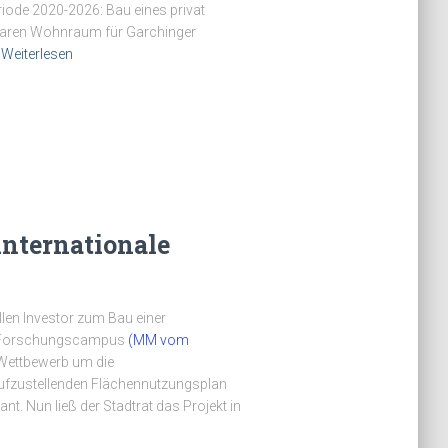
riode 2020-2026: Bau eines privat
lbaren Wohnraum für Garchinger
Weiterlesen
internationale
llen Investor zum Bau einer
es Forschungscampus
(MM vom
 Wettbewerb um die
fzustellenden Flächennutzungsplan
nt. Nun ließ der Stadtrat das Projekt in