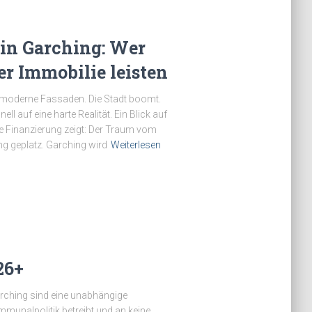
in Garching: Wer
er Immobilie leisten
 moderne Fassaden. Die Stadt boomt.
ll auf eine harte Realität. Ein Blick auf
fte Finanzierung zeigt: Der Traum vom
ing geplatz. Garching wird
Weiterlesen
26+
arching sind eine unabhängige
mmunalpolitik betreibt und an keine