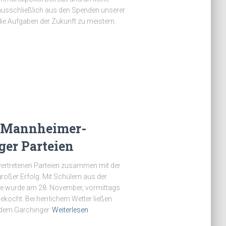
s ausschließlich aus den Spenden unserer
die Aufgaben der Zukunft zu meistern.
x-Mannheimer-
ger Parteien
 vertretenen Parteien zusammen mit der
oßer Erfolg. Mit Schülern aus der
le wurde am 28. November, vormittags
ekocht. Bei herrlichem Wetter ließen
f dem Garchinger
Weiterlesen