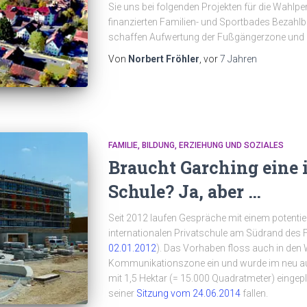
Sie uns bei folgenden Projekten für die Wahlpe
finanzierten Familien- und Sportbades Bezah
schaffen Aufwertung der Fußgängerzone und
Von
Norbert Fröhler
, vor
7 Jahren
FAMILIE, BILDUNG, ERZIEHUNG UND SOZIALES
Braucht Garching eine 
Schule? Ja, aber …
Seit 2012 laufen Gespräche mit einem potentie
internationalen Privatschule am Südrand d
02.01.2012
). Das Vorhaben floss auch in den
Kommunikationszone ein und wurde im neu au
mit 1,5 Hektar (= 15.000 Quadratmeter) eingepla
seiner
Sitzung vom 24.06.2014
fallen.