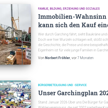
FAMILIE, BILDUNG, ERZIEHUNG UND SOZIALES
Immobilien-Wahnsinn 
kann sich den Kauf ein
Wer durch Garching fährt, sieht Baukräne und
Doch wer hier Wurzeln schlagen will, stößt schne
die Geschichte, die Preise und eine beispielha
Eigenheim ist für viele junge Familien in Garch
Von
Norbert Fröhler
, vor
7 Monaten
BÜRGERBETEILIGUNG UND -SERVICE
Unser Garchingplan 20
Stand: Januar 2026 Über uns Die Bürger für G
Wählervereinigung, die seit 2002 parteifreie Ko