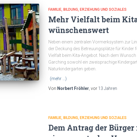
FAMILIE, BILDUNG, ERZIEHUNG UND SOZIALES
Mehr Vielfalt beim Kit
wünschenswert
Neben einem zentralen Vormerksystem zur Lin
der Deckung des Betreuungsplätze für Kinder f
Vielfalt beim Kita-Angebot. Nach dem Wunsch d
Garching sowohl ein zweisprachige Kindergar
Naturkindergarten geben.
(mehr …)
Von
Norbert Fröhler
, vor
13 Jahren
FAMILIE, BILDUNG, ERZIEHUNG UND SOZIALES
Dem Antrag der Bürger 