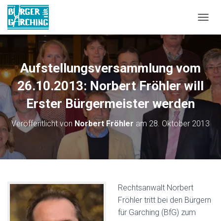
NAVIG
Aufstellungsversammlung vom
26.10.2013: Norbert Fröhler will
Erster Bürgermeister werden
Veröffentlicht von
Norbert Fröhler
am
28. Oktober 2013
Rechtsanwalt Norbert
Fröhler tritt bei den Bürgern
für Garching (BfG) zum