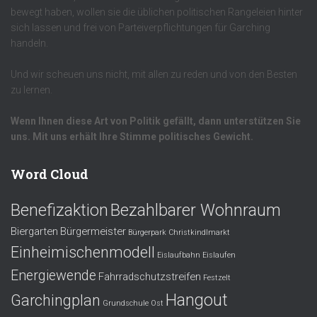
bewegt haben, wollen sie die üblichen politischen Rangeleien hinter
sich lassen und frei von Parteiverpflichtungen für Garching
handeln.
Und wir scheuen uns nicht, mit allen zu reden und von den Besten
zu lernen.
Wenn Ihnen diese Art von Politik gefällt, dann unterstützen Sie
uns. Mit uns erhält Ihre Stimme politisches Gewicht.
Word Cloud
Benefizaktion
Bezahlbarer Wohnraum
Biergarten
Bürgermeister
Bürgerpark
Christkindlmarkt
Einheimischenmodell
Eislaufbahn
Eislaufen
Energiewende
Fahrradschutzstreifen
Festzelt
Hangout
Garchingplan
Grundschule Ost