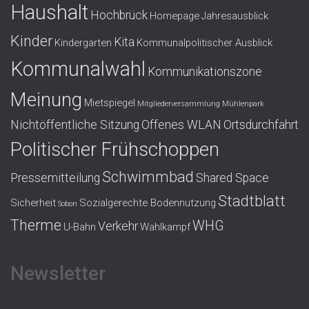
Haushalt
Hochbrück
Homepage
Jahresausblick
Kinder
Kita
Kindergarten
Kommunalpolitischer Ausblick
Kommunalwahl
Kommunikationszone
Meinung
Mietspiegel
Mitgliederversammlung
Mühlenpark
Nichtöffentliche Sitzung
Offenes WLAN
Ortsdurchfahrt
Politischer Frühschoppen
Schwimmbad
Pressemitteilung
Shared Space
Stadtblatt
Sicherheit
Sozialgerechte Bodennutzung
Sobon
Therme
WHG
Verkehr
U-Bahn
Wahlkampf
Newsletter