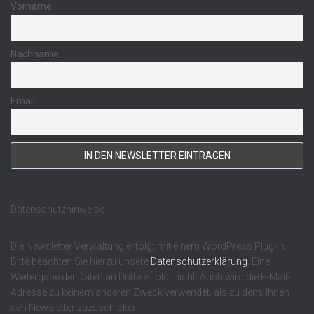
Vorname
Nachname
Email
Datenschutzhinweise:
Die Newsletter Verwaltung erfolgt mit einem WordPress Plug-in.
Bitte beachten Sie hierzu unsere
Datenschutzerklärung
. Eine
Weitergabe der Daten an Dritte erfolgt nicht. Auch wird die E-Mail-
Adresse zu keinem anderen Zweck verwendet, als zu dem, Ihnen
den Newsletter zuzuschicken.