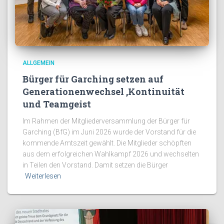
ALLGEMEIN
Bürger für Garching setzen auf
Generationenwechsel ,Kontinuität
und Teamgeist
Im Rahmen der Mitgliederversammlung der Bürger für
Garching (BfG) im Juni 2026 wurde der Vorstand für die
kommende Amtszeit gewählt. Die Mitglieder schöpften
aus dem erfolgreichen Wahlkampf 2026 und wechselten
in Teilen den Vorstand. Damit setzen die Bürger
Weiterlesen