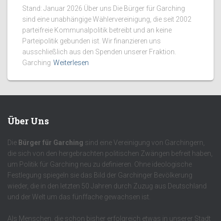
Stand: Januar 2026 Über uns Die Bürger für Garching
sind eine unabhängige Wählervereinigung, die seit 2002
parteifreie Kommunalpolitik betreibt und an keine
Parteipolitik gebunden ist. Wir finanzieren uns
ausschließlich aus den Spenden unserer Fraktion.
Garching
Weiterlesen
Über Uns
Die
Bürger für Garching
sind eine Vereinigung von Garchingern,
die sich von den hergebrachten politischen Zwängen befreit haben,
um Politik für Garching neu zu definieren. Ohne ideologische
Festlegung spiegeln sie das Bild der Garchinger Bevölkerung
wieder, die in den letzten 50 Jahren durch Zuzug aus Deutschland
und der Welt um das fünffache gewachsen ist.
Als Menschen, die schon bisher erfolgreich etwas in unserer Stadt